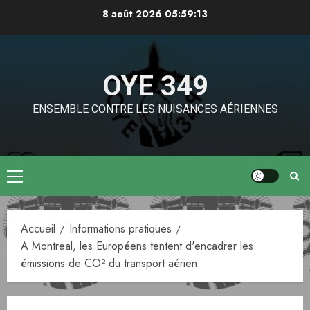
Aller
8 août 2026
05:59:13
au
contenu
OYE 349
ENSEMBLE CONTRE LES NUISANCES AÉRIENNES
Menu
principal
Accueil
Informations pratiques
A Montreal, les Européens tentent d'encadrer les
émissions de CO² du transport aérien