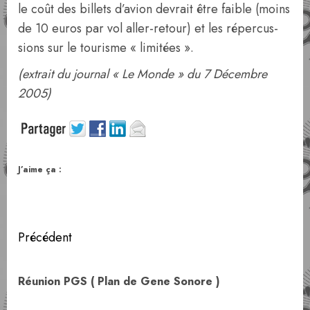
le coût des billets d’avion devrait être faible (moins
de 10 euros par vol aller-retour) et les répercus­
sions sur le tourisme « limitées ».
(extrait du journal « Le Monde » du 7 Décembre
2005)
J’aime ça :
Navigation
Précédent
d’article
Art
Réunion PGS ( Plan de Gene Sonore )
pr