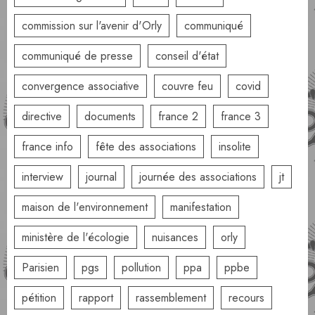
commission sur l'avenir d'Orly
communiqué
communiqué de presse
conseil d'état
convergence associative
couvre feu
covid
directive
documents
france 2
france 3
france info
fête des associations
insolite
interview
journal
journée des associations
jt
maison de l'environnement
manifestation
ministère de l'écologie
nuisances
orly
Parisien
pgs
pollution
ppa
ppbe
pétition
rapport
rassemblement
recours