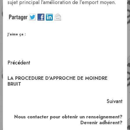
sujet principal l’amélioration de l’emport moyen.
J’aime ça :
Navigation
Précédent
d’article
LA PROCEDURE D'APPROCHE DE MOINDRE
Art
BRUIT
pr
Suivant
Nous contacter pour obtenir un renseignement?
Article
Devenir adhérent?
suivant: