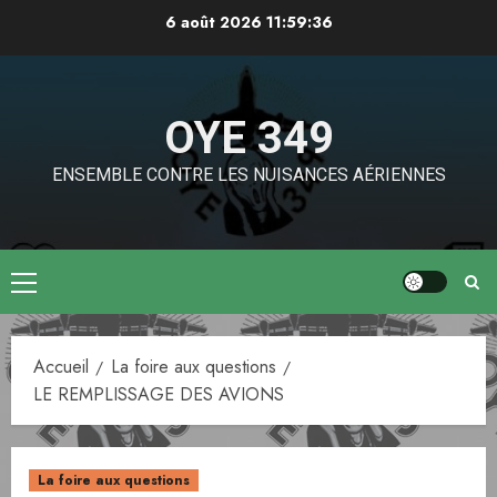
Aller
6 août 2026
11:59:36
au
contenu
OYE 349
ENSEMBLE CONTRE LES NUISANCES AÉRIENNES
Menu
principal
Accueil
La foire aux questions
LE REMPLISSAGE DES AVIONS
La foire aux questions