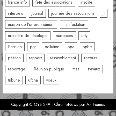
france info
fête des associations
insolite
interview
journal
journée des associations
jt
maison de l'environnement
manifestation
ministère de l'écologie
nuisances
orly
Parisien
pgs
pollution
ppa
ppbe
pétition
rapport
rassemblement
recours
reportage
Réunion publique
tnsa
travaux
tribune
ufcna
voeux
Copyright © OYE 349
|
ChromeNews
par AF themes