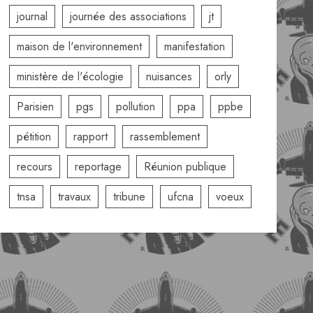
journal
journée des associations
jt
maison de l'environnement
manifestation
ministère de l'écologie
nuisances
orly
Parisien
pgs
pollution
ppa
ppbe
pétition
rapport
rassemblement
recours
reportage
Réunion publique
tnsa
travaux
tribune
ufcna
voeux