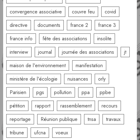
convergence associative
couvre feu
covid
directive
documents
france 2
france 3
france info
fête des associations
insolite
interview
journal
journée des associations
jt
maison de l'environnement
manifestation
ministère de l'écologie
nuisances
orly
Parisien
pgs
pollution
ppa
ppbe
pétition
rapport
rassemblement
recours
reportage
Réunion publique
tnsa
travaux
tribune
ufcna
voeux