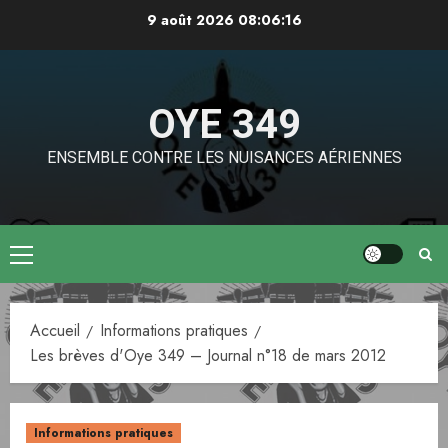
Aller
9 août 2026
08:06:16
au
contenu
OYE 349
ENSEMBLE CONTRE LES NUISANCES AÉRIENNES
Menu
principal
Accueil
Informations pratiques
Les brèves d'Oye 349 – Journal n°18 de mars 2012
Informations pratiques