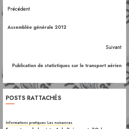
Navigation
Précédent
d’article
Art
Assemblée générale 2012
pr
Suivant
Article
Publication de statistiques sur le transport aérien
suivant:
POSTS RATTACHÉS
Informations pratiques
Les nuisances