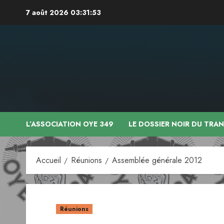
Aller
7 août 2026
03:31:53
au
contenu
L’ASSOCIATION OYE 349
LE DOSSIER NOIR DU TRA
Accueil
Réunions
Assemblée générale 2012
Réunions