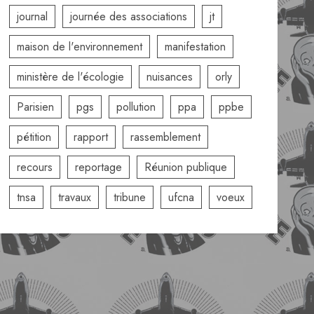
journal
journée des associations
jt
maison de l'environnement
manifestation
ministère de l'écologie
nuisances
orly
Parisien
pgs
pollution
ppa
ppbe
pétition
rapport
rassemblement
recours
reportage
Réunion publique
tnsa
travaux
tribune
ufcna
voeux