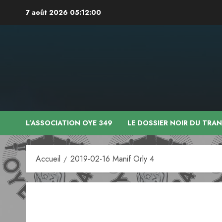
Aller
7 août 2026
05:12:01
au
contenu
L’ASSOCIATION OYE 349
LE DOSSIER NOIR DU TRA
Accueil
2019-02-16 Manif Orly 4