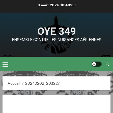
Aller
8 août 2026
18:40:38
au
contenu
OYE 349
ENSEMBLE CONTRE LES NUISANCES AÉRIENNES
Menu
principal
Accueil
20240202_203227