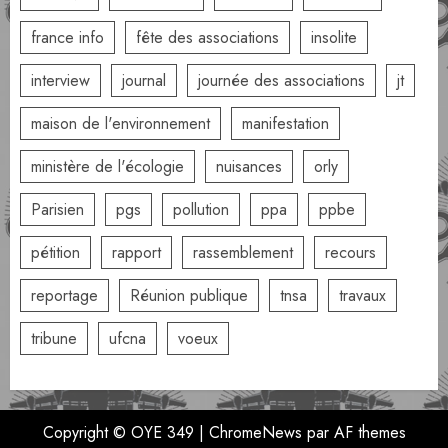
france info
fête des associations
insolite
interview
journal
journée des associations
jt
maison de l'environnement
manifestation
ministère de l'écologie
nuisances
orly
Parisien
pgs
pollution
ppa
ppbe
pétition
rapport
rassemblement
recours
reportage
Réunion publique
tnsa
travaux
tribune
ufcna
voeux
Copyright © OYE 349
|
ChromeNews
par AF themes