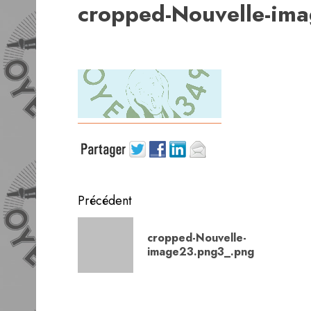
cropped-Nouvelle-im
Navigation
Précédent
d’article
cropped-Nouvelle-
image23.png3_.png