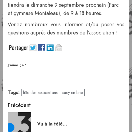
tiendra le dimanche 9 septembre prochain (Parc
et gymnase Montaleau), de 9 à 18 heures.
Venez nombreux vous informer et/ou poser vos
questions auprès des membres de l’association !
J’aime ça :
Tags:
fête des associations
sucy en brie
Navigation
Précédent
d’article
Art
Vu à la télé…
pr