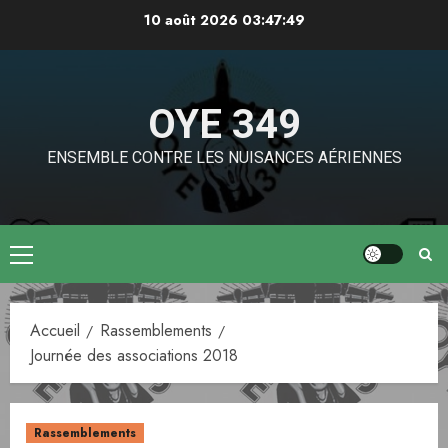
Aller
10 août 2026
03:47:49
au
contenu
OYE 349
ENSEMBLE CONTRE LES NUISANCES AÉRIENNES
Menu
principal
Accueil
Rassemblements
Journée des associations 2018
Rassemblements