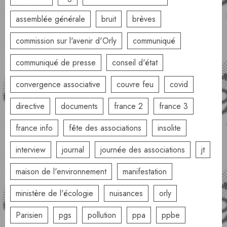
assemblée générale
bruit
brèves
commission sur l'avenir d'Orly
communiqué
communiqué de presse
conseil d'état
convergence associative
couvre feu
covid
directive
documents
france 2
france 3
france info
fête des associations
insolite
interview
journal
journée des associations
jt
maison de l'environnement
manifestation
ministère de l'écologie
nuisances
orly
Parisien
pgs
pollution
ppa
ppbe