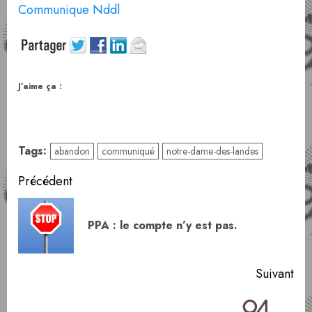
Communique Nddl
J’aime ça :
Tags:
abandon
communiqué
notre-dame-des-landes
Navigation
Précédent
d’article
Art
PPA : le compte n’y est pas.
pr
Suivant