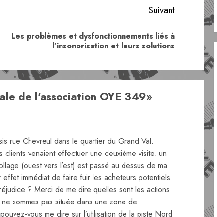
Suivant
Les problèmes et dysfonctionnements liés à
Article
Article
l’insonorisation et leurs solutions
précédent:
suivant:
le de l'association OYE 349
»
sis rue Chevreul dans le quartier du Grand Val.
clients venaient effectuer une deuxième visite, un
llage (ouest vers l’est) est passé au dessus de ma
effet immédiat de faire fuir les acheteurs potentiels.
judice ? Merci de me dire quelles sont les actions
us ne sommes pas située dans une zone de
ouvez-vous me dire sur l’utilisation de la piste Nord