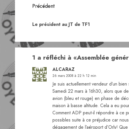
Navigation
Précédent
d’article
Le président au JT de TF1
1 a réfléchi à «
Assemblée généra
ALCARAZ
26 mars 2008 à 22 h 12 min
Je suis actuellement vendeur d’un bien 
Samedi 22 mars à 16h30, alors que des 
avion (bleu et rouge) en phase de déco
maison à basse altitude. Cela a eu pour 
Comment ADP peut-il répondre à ce pré
possibles suite à ce préjudice car no
dégagement de l’aéroport d’Orly! Que p