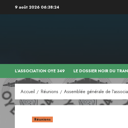
Aller
9 août 2026
06:38:24
au
contenu
L’ASSOCIATION OYE 349
LE DOSSIER NOIR DU TRA
Accueil
Réunions
Assemblée générale de l'associ
Réunions