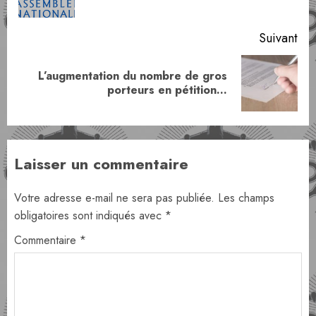
pr
Suivant
L’augmentation du nombre de gros
Article
porteurs en pétition…
suivant:
Laisser un commentaire
Votre adresse e-mail ne sera pas publiée.
Les champs
obligatoires sont indiqués avec
*
Commentaire
*