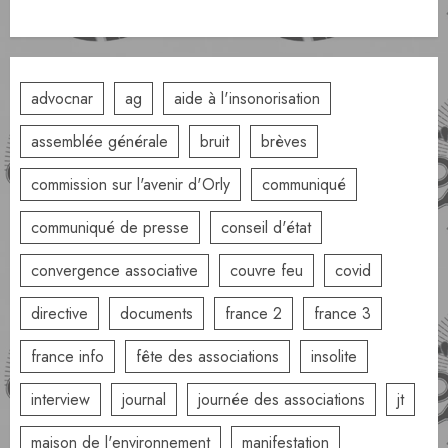
advocnar
ag
aide à l'insonorisation
assemblée générale
bruit
brèves
commission sur l'avenir d'Orly
communiqué
communiqué de presse
conseil d'état
convergence associative
couvre feu
covid
directive
documents
france 2
france 3
france info
fête des associations
insolite
interview
journal
journée des associations
jt
maison de l'environnement
manifestation