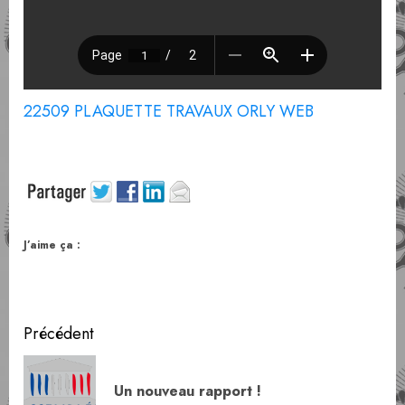
22509 PLAQUETTE TRAVAUX ORLY WEB
J’aime ça :
Navigation
Précédent
d’article
Art
Un nouveau rapport !