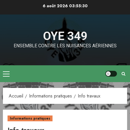
Aller
6 août 2026
03:55:30
au
contenu
OYE 349
ENSEMBLE CONTRE LES NUISANCES AÉRIENNES
Menu
principal
Accueil
Informations pratiques
Info travaux
Informations pratiques
Info travaux