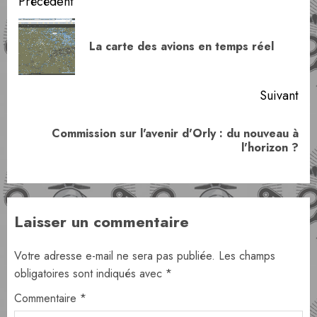
Navigation
Précédent
d’article
Art
La carte des avions en temps réel
pr
Suivant
Commission sur l'avenir d'Orly : du nouveau à
Article
l'horizon ?
suivant:
Laisser un commentaire
Votre adresse e-mail ne sera pas publiée.
Les champs
obligatoires sont indiqués avec
*
Commentaire
*