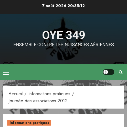
Aller
7 août 2026
20:35:12
au
contenu
OYE 349
ENSEMBLE CONTRE LES NUISANCES AÉRIENNES
Menu
principal
Accueil
Informations pratiques
Journée des associations 2012
Informations pratiques