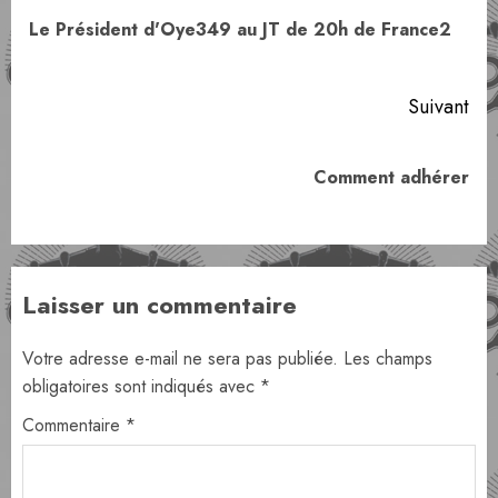
d’article
Art
Le Président d'Oye349 au JT de 20h de France2
pr
Suivant
Article
Comment adhérer
suivant:
Laisser un commentaire
Votre adresse e-mail ne sera pas publiée.
Les champs
obligatoires sont indiqués avec
*
Commentaire
*