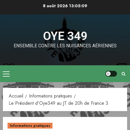
Aller
8 août 2026
13:05:10
au
contenu
OYE 349
ENSEMBLE CONTRE LES NUISANCES AÉRIENNES
Menu
principal
Accueil
Informations pratiques
Le Président d'Oye349 au JT de 20h de France 3
Informations pratiques