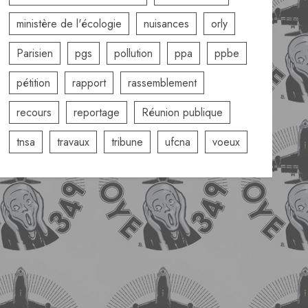
ministère de l'écologie
nuisances
orly
Parisien
pgs
pollution
ppa
ppbe
pétition
rapport
rassemblement
recours
reportage
Réunion publique
tnsa
travaux
tribune
ufcna
voeux