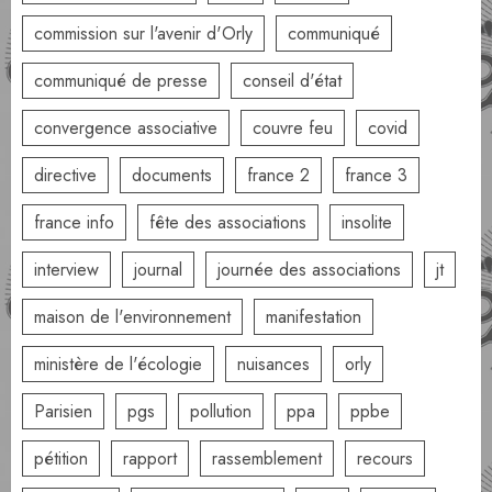
commission sur l'avenir d'Orly
communiqué
communiqué de presse
conseil d'état
convergence associative
couvre feu
covid
directive
documents
france 2
france 3
france info
fête des associations
insolite
interview
journal
journée des associations
jt
maison de l'environnement
manifestation
ministère de l'écologie
nuisances
orly
Parisien
pgs
pollution
ppa
ppbe
pétition
rapport
rassemblement
recours