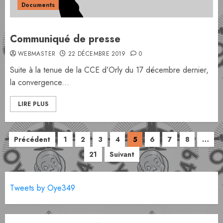
Documents
Communiqué de presse
WEBMASTER
22 DÉCEMBRE 2019
0
Suite à la tenue de la CCE d’Orly du 17 décembre dernier,
la convergence...
LIRE PLUS
Pagination
Précédent
1
2
3
4
5
6
7
8
…
des
21
Suivant
publications
Tweets by Oye349