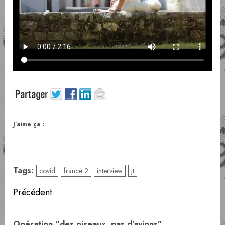
J’aime ça :
Tags:
covid
france 2
interview
jt
Navigation
Précédent
d’article
Art
Opération “des oiseaux, pas d’avions”