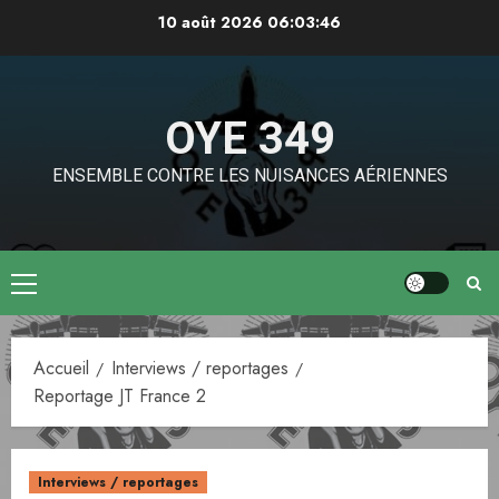
Aller
10 août 2026
06:03:46
au
contenu
OYE 349
ENSEMBLE CONTRE LES NUISANCES AÉRIENNES
Menu
principal
Accueil
Interviews / reportages
Reportage JT France 2
Interviews / reportages