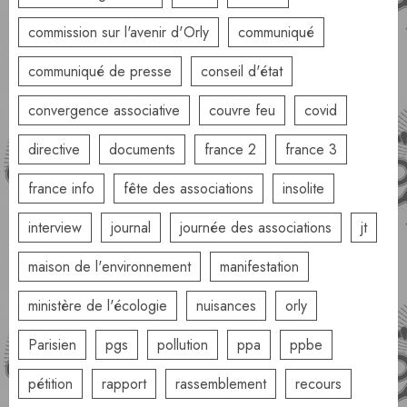
commission sur l'avenir d'Orly
communiqué
communiqué de presse
conseil d'état
convergence associative
couvre feu
covid
directive
documents
france 2
france 3
france info
fête des associations
insolite
interview
journal
journée des associations
jt
maison de l'environnement
manifestation
ministère de l'écologie
nuisances
orly
Parisien
pgs
pollution
ppa
ppbe
pétition
rapport
rassemblement
recours