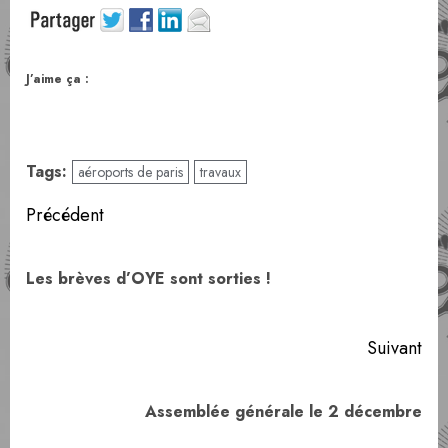
J’aime ça :
Tags:
aéroports de paris
travaux
Navigation
Précédent
d’article
Art
Les brèves d’OYE sont sorties !
pr
Suivant
Article
Assemblée générale le 2 décembre
suivant: