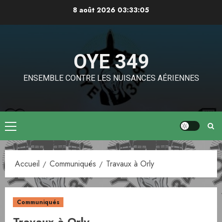
Aller
8 août 2026
03:33:05
au
contenu
OYE 349
ENSEMBLE CONTRE LES NUISANCES AÉRIENNES
Menu
principal
Accueil
Communiqués
Travaux à Orly
Communiqués
Travaux à Orly