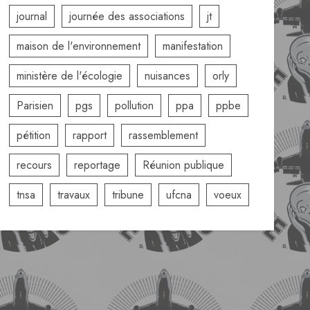
journal
journée des associations
jt
maison de l'environnement
manifestation
ministère de l'écologie
nuisances
orly
Parisien
pgs
pollution
ppa
ppbe
pétition
rapport
rassemblement
recours
reportage
Réunion publique
tnsa
travaux
tribune
ufcna
voeux