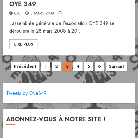
OYE 349
LUC
8 MARS 2008
1
L’assemblée générale de l’association OYE 349 se
déroulera le 28 mars 2008 à 20...
LIRE PLUS
Pagination
Précédent
1
2
3
4
5
6
Suivant
des
publications
Tweets by Oye349
ABONNEZ-VOUS À NOTRE SITE !