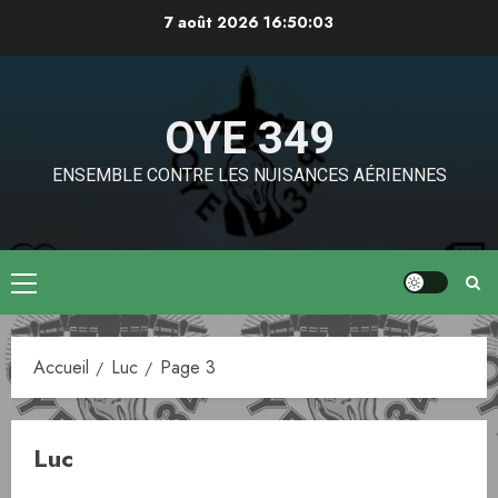
Aller
7 août 2026
16:50:04
au
contenu
OYE 349
ENSEMBLE CONTRE LES NUISANCES AÉRIENNES
Menu
principal
Accueil
Luc
Page 3
Luc