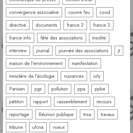
convergence associative
couvre feu
covid
directive
documents
france 2
france 3
france info
fête des associations
insolite
interview
journal
journée des associations
jt
maison de l'environnement
manifestation
ministère de l'écologie
nuisances
orly
Parisien
pgs
pollution
ppa
ppbe
pétition
rapport
rassemblement
recours
reportage
Réunion publique
tnsa
travaux
tribune
ufcna
voeux