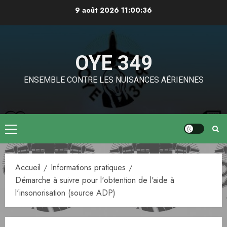
Aller
9 août 2026
11:00:37
au
contenu
OYE 349
ENSEMBLE CONTRE LES NUISANCES AÉRIENNES
Menu
principal
Accueil
Informations pratiques
Démarche à suivre pour l'obtention de l'aide à
l'insonorisation (source ADP)