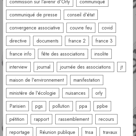
commission sur l'avenir d'Orly
communiqué
communiqué de presse
conseil d'état
convergence associative
couvre feu
covid
directive
documents
france 2
france 3
france info
fête des associations
insolite
interview
journal
journée des associations
jt
maison de l'environnement
manifestation
ministère de l'écologie
nuisances
orly
Parisien
pgs
pollution
ppa
ppbe
pétition
rapport
rassemblement
recours
reportage
Réunion publique
tnsa
travaux