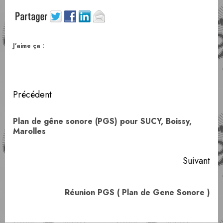
J’aime ça :
Navigation
Précédent
d’article
Plan de gêne sonore (PGS) pour SUCY, Boissy,
Art
Marolles
pr
Suivant
Article
Réunion PGS ( Plan de Gene Sonore )
suivant: