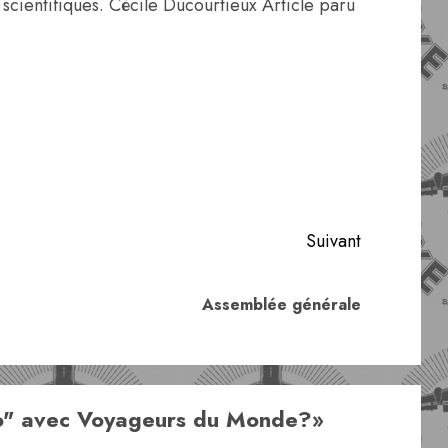
scientifiques. Cécile Ducourtieux Article paru
Suivant
Article
Article
Assemblée générale
précédent:
suivant:
o" avec Voyageurs du Monde?
»