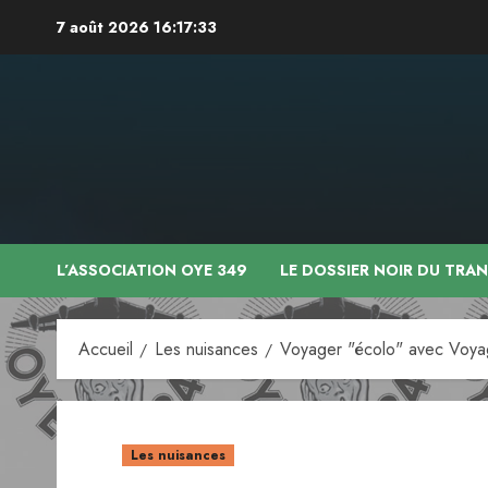
Aller
7 août 2026
16:17:34
au
contenu
L’ASSOCIATION OYE 349
LE DOSSIER NOIR DU TRA
Accueil
Les nuisances
Voyager "écolo" avec Voy
Les nuisances