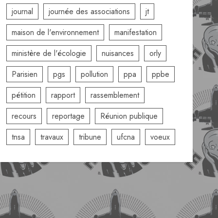
journal
journée des associations
jt
maison de l'environnement
manifestation
ministère de l'écologie
nuisances
orly
Parisien
pgs
pollution
ppa
ppbe
pétition
rapport
rassemblement
recours
reportage
Réunion publique
tnsa
travaux
tribune
ufcna
voeux